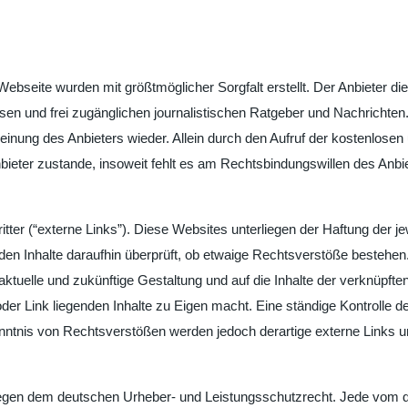
 Webseite wurden mit größtmöglicher Sorgfalt erstellt. Der Anbieter 
enlosen und frei zugänglichen journalistischen Ratgeber und Nachricht
inung des Anbieters wieder. Allein durch den Aufruf der kostenlosen 
eter zustande, insoweit fehlt es am Rechtsbindungswillen des Anbie
er (“externe Links”). Diese Websites unterliegen der Haftung der jewe
mden Inhalte daraufhin überprüft, ob etwaige Rechtsverstöße bestehe
ie aktuelle und zukünftige Gestaltung und auf die Inhalte der verknüpf
oder Link liegenden Inhalte zu Eigen macht. Eine ständige Kontrolle de
nntnis von Rechtsverstößen werden jedoch derartige externe Links u
erliegen dem deutschen Urheber- und Leistungsschutzrecht. Jede vom