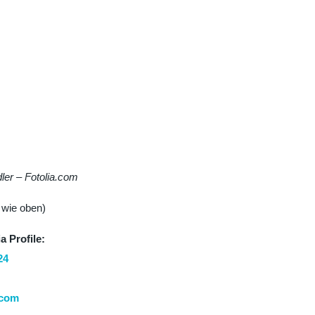
dler
– Fotolia.com
t wie oben)
a Profile:
24
4com