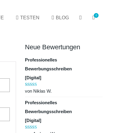
0
FE
TESTEN
BLOG
Neue Bewertungen
Professionelles
Bewerbungsschreiben
[Digital]
von Niklas W.
Bewertet mit
5
von 5
Professionelles
Bewerbungsschreiben
[Digital]