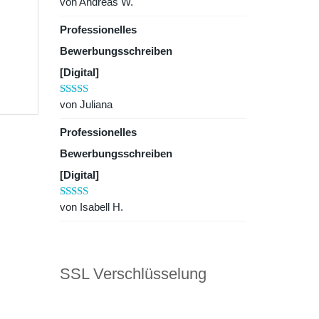
von Andreas W.
Bewertet mit
5
von 5
Professionelles
Bewerbungsschreiben
[Digital]
von Juliana
Bewertet mit
5
von 5
Professionelles
Bewerbungsschreiben
[Digital]
von Isabell H.
Bewertet mit
5
von 5
SSL Verschlüsselung