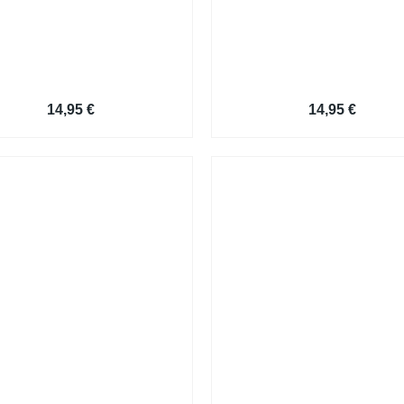
Vordruck Lebenslauf
Vorlage Deckblatt Bewerbung
14,95
€
14,95
€