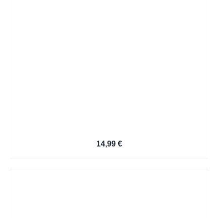
Design Bewerbung Kreativ
14,99
€