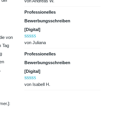
f der
von Andreas W.
Bewertet mit
5
von 5
Professionelles
Bewerbungsschreiben
[Digital]
die von
von Juliana
Bewertet mit
m Tag
5
von 5
ng
Professionelles
nen
Bewerbungsschreiben
.
[Digital]
von Isabell H.
Bewertet mit
5
von 5
mer.]: