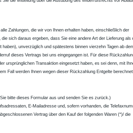
ss Sie die Mitteilung über die Ausübung des Widerrufsrechts vor Ablau
lle Zahlungen, die wir von Ihnen erhalten haben, einschließlich der
die sich daraus ergeben, dass Sie eine andere Art der Lieferung als 
lt haben), unverzüglich und spätestens binnen vierzehn Tagen ab de
derruf dieses Vertrags bei uns eingegangen ist. Für diese Rückzahlu
er ursprünglichen Transaktion eingesetzt haben, es sei denn, mit Ih
inem Fall werden Ihnen wegen dieser Rückzahlung Entgelte berechnet
 Sie bitte dieses Formular aus und senden Sie es zurück.)
ufsadressaten, E-Mailadresse und, sofern vorhanden, die Telefaxnum
) abgeschlossenen Vertrag über den Kauf der folgenden Waren (*)/ die