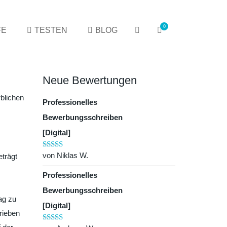
0
FE
TESTEN
BLOG
Neue Bewertungen
rblichen
Professionelles
Bewerbungsschreiben
[Digital]
von Niklas W.
Bewertet mit
eträgt
5
von 5
Professionelles
Bewerbungsschreiben
ag zu
[Digital]
rieben