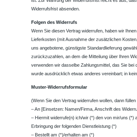
ist. Zur Wahrung der Widerrufsfrist reicht es aus, da
Widerrufsfrist absenden.
Folgen des Widerrufs
Wenn Sie diesen Vertrag widerrufen, haben wir Ihnen a
Lieferkosten (mit Ausnahme der zusätzlichen Kosten, 
uns angebotene, günstigste Standardlieferung gewäh
zurückzuzahlen, an dem die Mitteilung über Ihren Wi
verwenden wir dasselbe Zahlungsmittel, das Sie bei d
wurde ausdrücklich etwas anderes vereinbart; in ke
Muster-Widerrufsformular
(Wenn Sie den Vertrag widerrufen wollen, dann füllen
– An [Einsetzen: Namen/Firma, Anschrift des Widerr
– Hiermit widerrufe(n) ich/wir (*) den von mir/uns (*
Erbringung der folgenden Dienstleistung (*)
– Bestellt am (*)/erhalten am (*)