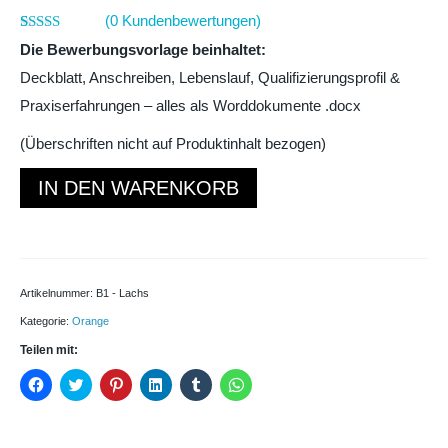
(
0
Kundenbewertungen)
Bewertet
5
Die Bewerbungsvorlage beinhaltet:
mit
4.80
von 5,
Deckblatt, Anschreiben, Lebenslauf, Qualifizierungsprofil &
basierend
auf
Praxiserfahrungen – alles als Worddokumente .docx
Kundenbewertungen
(Überschriften nicht auf Produktinhalt bezogen)
Bewerbung
IN DEN WARENKORB
Muster
Download
[Digital]
Menge
Artikelnummer:
B1 - Lachs
Kategorie:
Orange
Teilen mit:
Klick,
Klick,
Klick,
Klick,
Klick,
Klicken,
um
um
um
um
um
um
auf
über
auf
auf
auf
auf
Facebook
Twitter
Pinterest
LinkedIn
Tumblr
WhatsApp
zu
zu
zu
zu
zu
zu
teilen
teilen
teilen
teilen
teilen
teilen