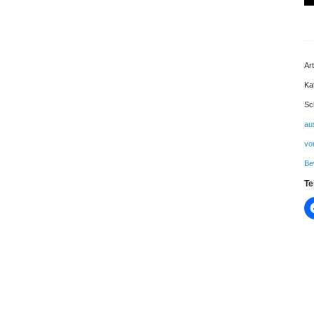
Be
[D
M
Ar
Ka
Sc
au
vo
Be
Te