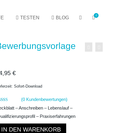
0
FE
TESTEN
BLOG
Bewerbungen Beispiel
4,95
€
eferzeit: Sofort-Download
(
0
Kundenbewertungen)
wertet
ckblatt – Anschreiben – Lebenslauf –
it
4.67
n 5,
alifizierungsprofil – Praxiserfahrungen
sierend
f
ewerbungen
undenbewertungen
IN DEN WARENKORB