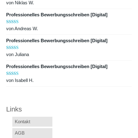
von Niklas W.
Bewertet mit
5
von 5
Professionelles Bewerbungsschreiben [Digital]
von Andreas W.
Bewertet mit
5
von 5
Professionelles Bewerbungsschreiben [Digital]
von Juliana
Bewertet mit
5
von 5
Professionelles Bewerbungsschreiben [Digital]
von Isabell H.
Bewertet mit
5
von 5
Links
Kontakt
AGB