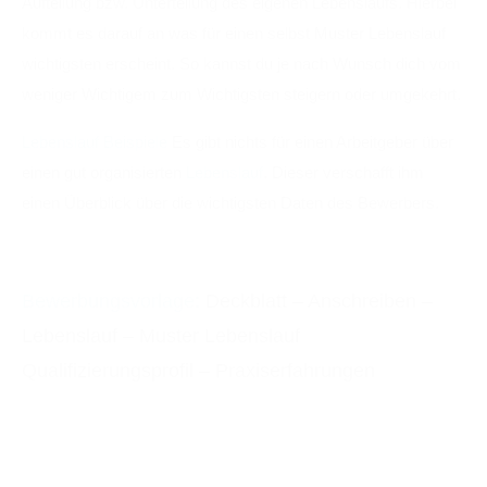
Aufteilung bzw. Unterteilung des eigenen Lebenslaufs. Hierbei
kommt es darauf an was für einen selbst Muster Lebenslauf
wichtigsten erscheint. So kannst du je nach Wunsch dich vom
weniger Wichtigem zum Wichtigsten steigern oder umgekehrt.
Lebenslauf Beispiele
Es gibt nichts für einen Arbeitgeber über
einen gut organisierten
Lebenslauf
. Dieser verschafft ihm
einen Überblick über die wichtigsten Daten des Bewerbers.
Bewerbung Deckblatt 2016
Bewerbungsvorlage:
Deckblatt – Anschreiben –
Lebenslauf – Muster Lebenslauf
Qualifizierungsprofil – Praxiserfahrungen
Bewerbungen Praktikum, Bewerbung.
Musterbewerbung
,
Bewerbungsschreiben Bewerbungsvorlage,
Deckblatt
,
Anschreiben, Lebenslauf, Muster Lebenslauf