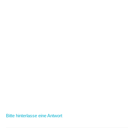
Lebenslauf Bewerbungsvorlage, Bewerbungsvorlage
,
Bewerbungsunterlagen, Praxiserfahrung, Qualifikationsprofil,
Bewerbungsschreiben, Moderne Bewerbung,
Coole Bewerbung, bewerbungsanschreiben,
bewerbungsdeckblatt, bewerbungsfoto, bewerbungsgespräch,
bewerbungsanschreiben muster,
Bewerbung Deckblatt 2016
bewerbungsanschreiben
Bewerbungen Praktikum,
ausbildung, bewerbungsanschreiben vorlage, deckblatt
bewerbungsvorlage.
Bitte hinterlasse eine Antwort