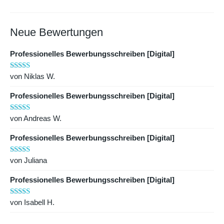
Neue Bewertungen
Professionelles Bewerbungsschreiben [Digital]
von Niklas W.
Bewertet mit
5
von 5
Professionelles Bewerbungsschreiben [Digital]
von Andreas W.
Bewertet mit
5
von 5
Professionelles Bewerbungsschreiben [Digital]
von Juliana
Bewertet mit
5
von 5
Professionelles Bewerbungsschreiben [Digital]
von Isabell H.
Bewertet mit
5
von 5